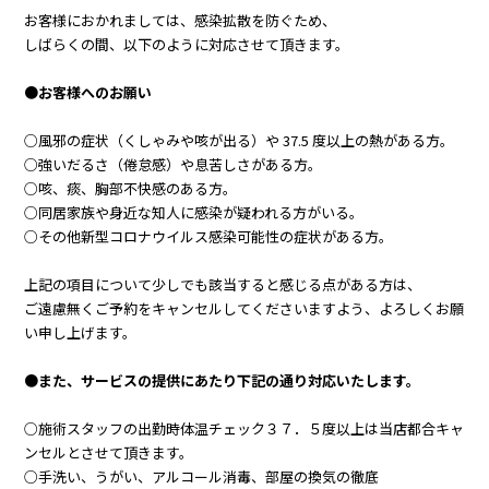
お客様におかれましては、感染拡散を防ぐため、
しばらくの間、以下のように対応させて頂きます。
●お客様へのお願い
○風邪の症状（くしゃみや咳が出る）や 37.5 度以上の熱がある方。
○強いだるさ（倦怠感）や息苦しさがある方。
○咳、痰、胸部不快感のある方。
○同居家族や身近な知人に感染が疑われる方がいる。
○その他新型コロナウイルス感染可能性の症状がある方。
上記の項目について少しでも該当すると感じる点がある方は、
ご遠慮無くご予約をキャンセルしてくださいますよう、よろしくお願
い申し上げます。
●また、サービスの提供にあたり下記の通り対応いたします。
○施術スタッフの出勤時体温チェック３７．５度以上は当店都合キャ
ンセルとさせて頂きます。
○手洗い、うがい、アルコール消毒、部屋の換気の徹底