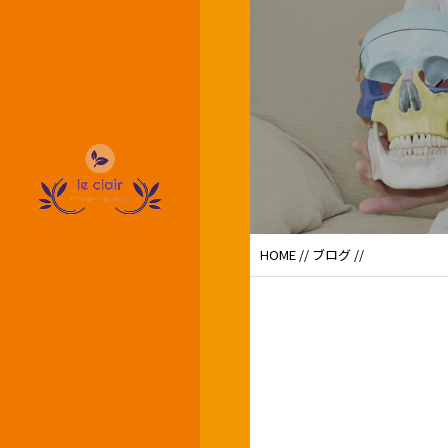
HOME
//
ブログ
//