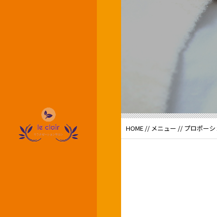
HOME
//
メニュー
// プロポー