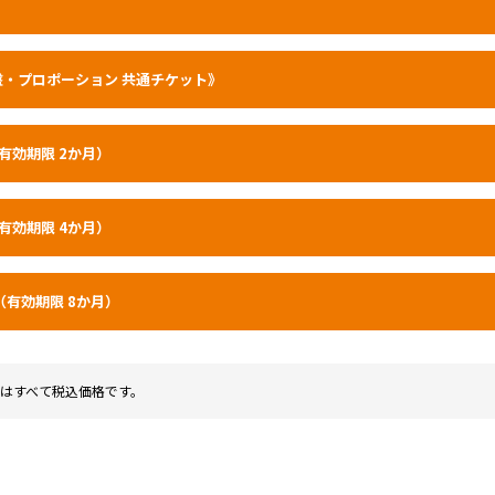
盤・プロポーション 共通チケット》
有効期限 2か月）
有効期限 4か月）
（有効期限 8か月）
はすべて税込価格です。